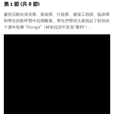
第 1 節 (共 8 節)
慶祝活動在保安隊、家政隊、行政隊、建築工程師、臨床隊
和學生的歡呼聲中拉開帷幕。學生們帶領大家跳起了歡快的
十週年歌舞 “Elonga”（林加拉語中意為”勝利”）。