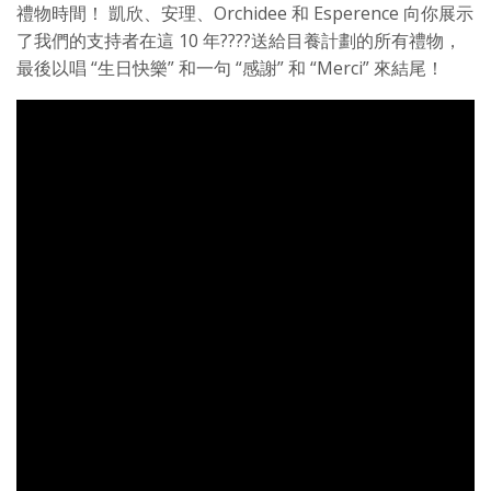
禮物時間！ 凱欣、安理、Orchidee 和 Esperence 向你展示
了我們的支持者在這 10 年????送給目養計劃的所有禮物，
最後以唱 “生日快樂” 和一句 “感謝” 和 “Merci” 來結尾！