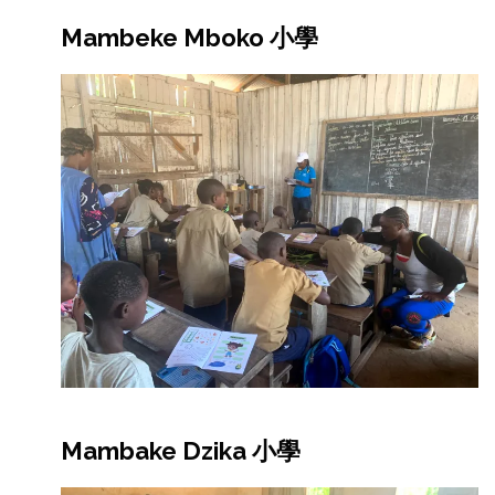
Mambeke Mboko 小學
Mambake Dzika 小學