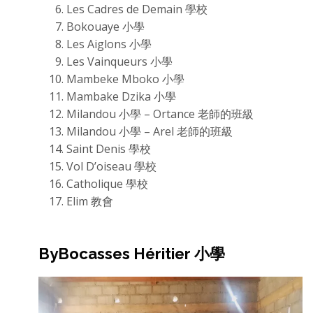
Les Cadres de Demain 學校
Bokouaye 小學
Les Aiglons 小學
Les Vainqueurs 小學
Mambeke Mboko 小學
Mambake Dzika 小學
Milandou 小學 – Ortance 老師的班級
Milandou 小學 – Arel 老師的班級
Saint Denis 學校
Vol D’oiseau 學校
Catholique 學校
Elim 教會
ByBocasses Héritier 小學