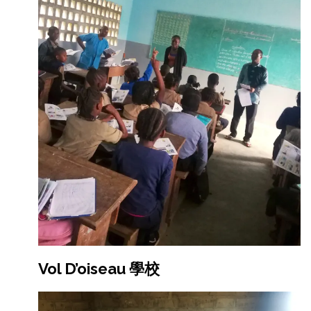
Vol D’oiseau 學校