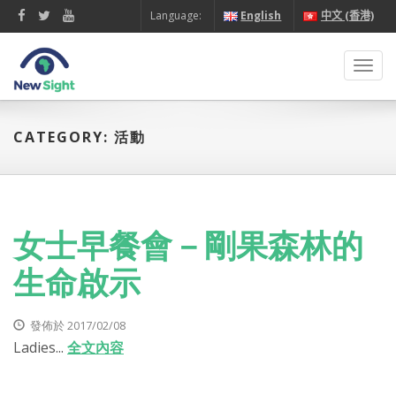
Language:
English
中文 (香港)
Toggl
navig
CATEGORY: 活動
女士早餐會－剛果森林的
生命啟示
發佈於 2017/02/08
Ladies...
全文內容