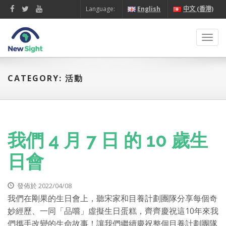
Language:
English
中文 (香港)
Toggl
navig
CATEGORY: 活動
我們 4 月 7 日 的 10 歲生
日會
發佈於 2022/04/08
我們在剛果的生日會上，聽宋家和目養計劃團隊分享每個奇
妙經歷、一同「品嚐」虛擬生日蛋糕，齊齊慶祝這10年來我
們攜手改變的生命故事！讓我們繼續慶祝整個目養計劃團隊