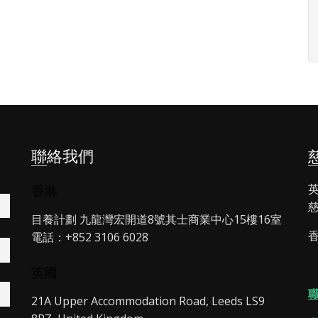
聯絡我們
英
香港
慈
目養計劃 九龍灣宏開道8號其士商業中心15樓16室
香
電話：+852 3106 6028
英國
21A Upper Accommodation Road, Leeds LS9