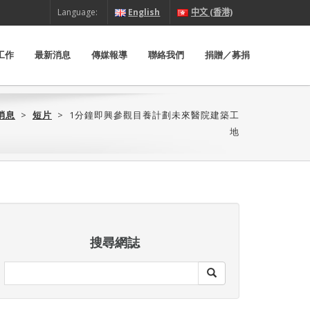
Language:
English
中文 (香港)
工作
最新消息
傳媒報導
聯絡我們
捐贈／募捐
消息
>
短片
>
1分鐘即興參觀目養計劃未來醫院建築工
地
搜尋網誌