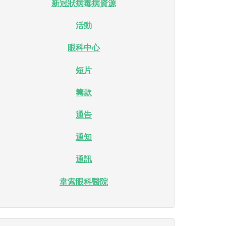
新冠狀病毒病資源
活動
眼科中心
短片
籌款
通告
通知
通訊
韋索眼科醫院