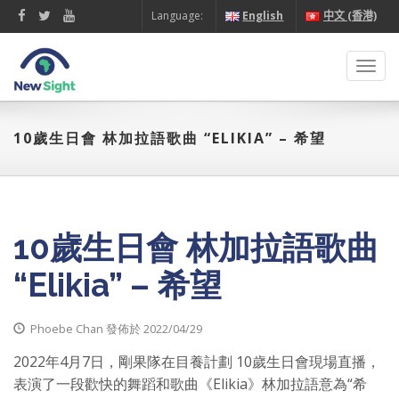
Language:
English
中文 (香港)
Toggl
navig
10歲生日會 林加拉語歌曲 “ELIKIA” – 希望
10歲生日會 林加拉語歌曲
“Elikia” – 希望
Phoebe Chan 發佈於 2022/04/29
2022年4月7日，剛果隊在目養計劃 10歲生日會現場直播，
表演了一段歡快的舞蹈和歌曲《Elikia》林加拉語意為“希