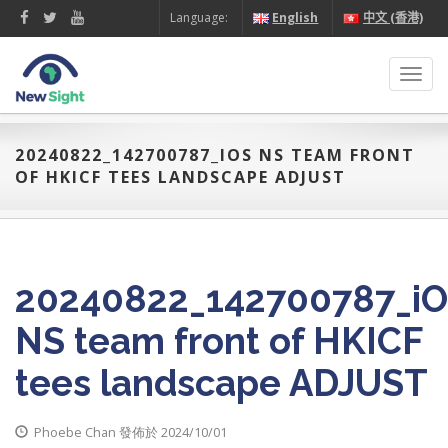
Language:
English
中文 (香港)
Toggl
navig
20240822_142700787_IOS NS TEAM FRONT
OF HKICF TEES LANDSCAPE ADJUST
20240822_142700787_i
NS team front of HKICF
tees landscape ADJUST
Phoebe Chan 發佈於 2024/10/01