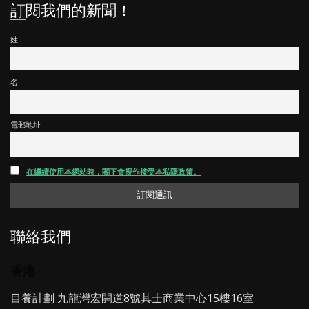
訂閱我們的新聞！
姓
名
電郵地址
在繼續使用本網站時，閣下會視作接受本私隱政策。
聯絡我們
香港
目養計劃 九龍灣宏開道8號其士商業中心15樓16室