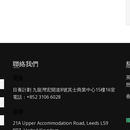
聯絡我們
英
香港
慈
目養計劃 九龍灣宏開道8號其士商業中心15樓16室
香
電話：+852 3106 6028
英國
21A Upper Accommodation Road, Leeds LS9