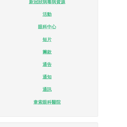
新冠狀病毒病資源
活動
眼科中心
短片
籌款
通告
通知
通訊
韋索眼科醫院