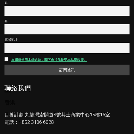
姓
名
電郵地址
在繼續使用本網站時，閣下會視作接受本私隱政策。
聯絡我們
香港
目養計劃 九龍灣宏開道8號其士商業中心15樓16室
電話：+852 3106 6028