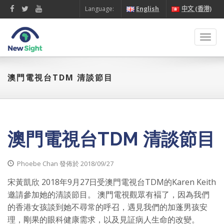
Language:
English
中文 (香港)
Toggl
navig
澳門電視台TDM 清談節目
澳門電視台TDM 清談節目
Phoebe Chan 發佈於 2018/09/27
宋黃凱欣 2018年9月27日受澳門電視台TDM的Karen Keith
邀請參加她的清談節目。 澳門電視觀眾有褔了，因為我們
的香港女孩談到她不尋常的呼召，遇見我們的加蓬男孩安
理，剛果的眼科健康需求，以及見証病人生命的改變。