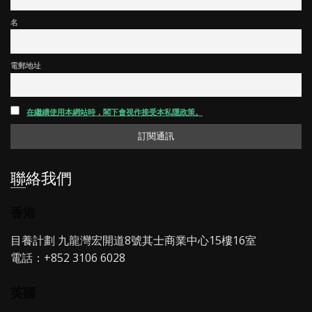
名
電郵地址
在繼續使用本網站時，閣下會視作接受本私隱政策。
聯絡我們
香港
目養計劃 九龍灣宏開道8號其士商業中心15樓16室
電話：+852 3106 6028
英國