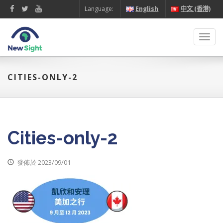
Language:
English
中文 (香港)
Toggl
navig
CITIES-ONLY-2
Cities-only-2
發佈於 2023/09/01